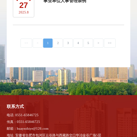
事业单位人事管理条例
27
2025.8
<<
<
1
2
3
4
5
>
>>
联系方式
电话: 0551-65846725
传真：0551-65846725
邮箱：huayezhiye@126.com
地址: 安徽省合肥市包河区云谷路与西藏路交口华冶金谷广场5层