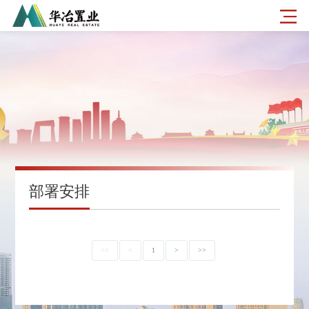
部署安排
<<
<
1
>
>>