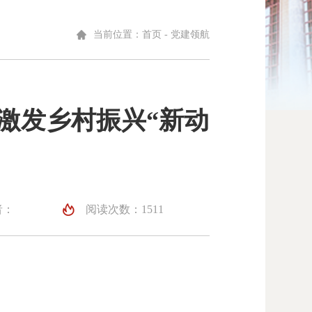
当前位置：首页 - 党建领航
:激发乡村振兴“新动
者：
阅读次数：1511