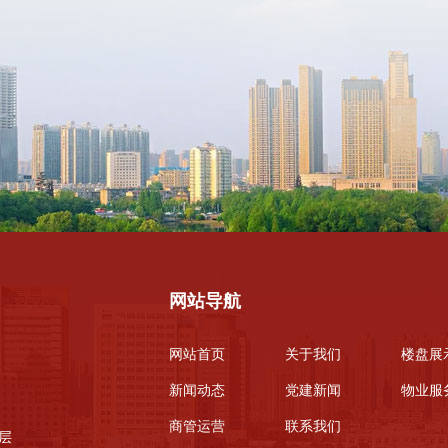
网站导航
网站首页
关于我们
楼盘展
新闻动态
党建新闻
物业服
商管运营
联系我们
层