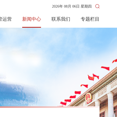
2026年 08月 06日 星期四
管运营
新闻中心
联系我们
专题栏目