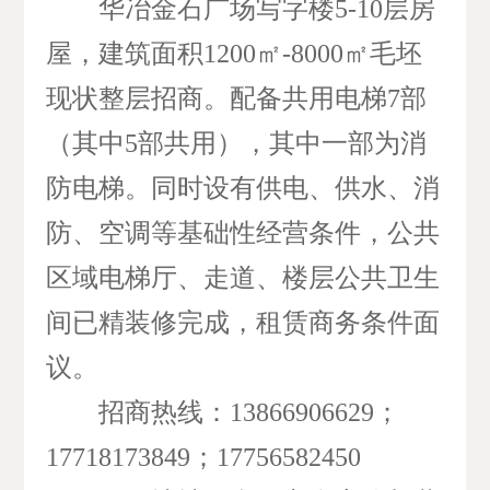
华冶金石广场写字楼5-10层房
屋，建筑面积1200㎡-8000㎡毛坯
现状整层招商。配备共用电梯7部
（其中5部共用），其中一部为消
防电梯。同时设有供电、供水、消
防、空调等基础性经营条件，公共
区域电梯厅、走道
、
楼层公共卫生
间已精装修完成
，
租赁商务条件面
议
。
招商热线：13866906629
；
17718173849
；17756582450